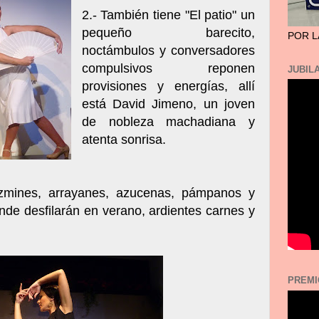
2.- También tiene "El patio" un
pequeño barecito,
POR L
noctámbulos y conversadores
compulsivos reponen
JUBILA
provisiones y energías, allí
está David Jimeno, un joven
de nobleza machadiana y
atenta sonrisa.
jazmines, arrayanes, azucenas, pámpanos y
de desfilarán en verano, ardientes carnes y
PREMI