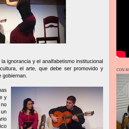
 la ignorancia y el analfabetismo institucional
 cultura, el arte, que debe ser promovido y
CON M
e gobiernan.
mas
e y
 no
 un
io
ico