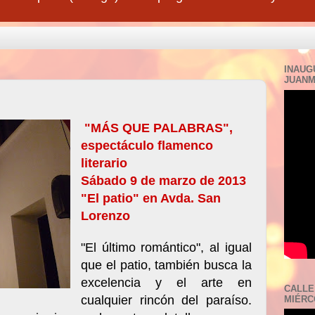
INAUG
JUANM
"MÁS QUE PALABRAS",
espectáculo flamenco
literario
Sábado 9 de marzo de 2013
"El patio" en Avda. San
Lorenzo
"El último romántico", al igual
que el patio, también busca la
excelencia y el arte en
CALLE
cualquier rincón del paraíso.
MIÉRCO