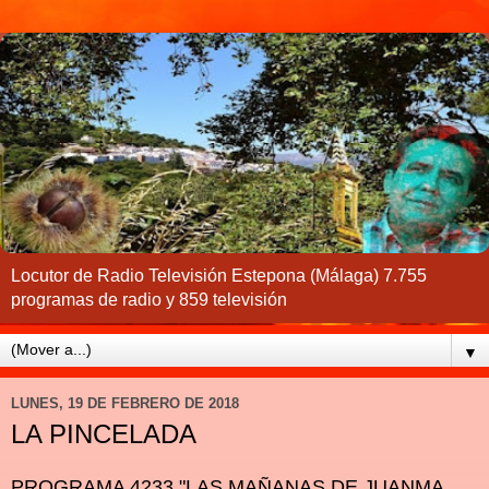
Locutor de Radio Televisión Estepona (Málaga) 7.755
programas de radio y 859 televisión
▼
LUNES, 19 DE FEBRERO DE 2018
LA PINCELADA
PROGRAMA 4233 "LAS MAÑANAS DE JUANMA