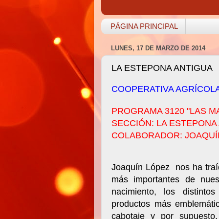
PÁGINA PRINCIPAL
LUNES, 17 DE MARZO DE 2014
LA ESTEPONA ANTIGUA
COOPERATIVA AGRÍCOL
PROGRAMA 3120 "LAS M
SECCIÓN: LA ESTEPONA
COLABORADOR: JOAQUÍ
Joaquín López nos ha traído
más importantes de nuest
nacimiento, los distint
productos más emblemátic
cabotaje y por supuesto,