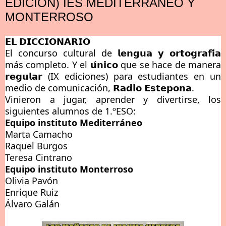
EDICIÓN) IES MEDITERRÁNEO Y
MONTERROSO
𝗘𝗟 𝗗𝗜𝗖𝗖𝗜𝗢𝗡𝗔𝗥𝗜𝗢
El concurso cultural de 𝗹𝗲𝗻𝗴𝘂𝗮 𝘆 𝗼𝗿𝘁𝗼𝗴𝗿𝗮𝗳𝗶́𝗮
más completo. Y el 𝘂́𝗻𝗶𝗰𝗼 que se hace de manera
𝗿𝗲𝗴𝘂𝗹𝗮𝗿 (IX ediciones) para estudiantes en un
medio de comunicación, 𝗥𝗮𝗱𝗶𝗼 𝗘𝘀𝘁𝗲𝗽𝗼𝗻𝗮.
Vinieron a jugar, aprender y divertirse, los
siguientes alumnos de 1.ºESO:
Equipo instituto Mediterráneo
Marta Camacho
Raquel Burgos
Teresa Cintrano
Equipo instituto Monterroso
Olivia Pavón
Enrique Ruiz
Álvaro Galán