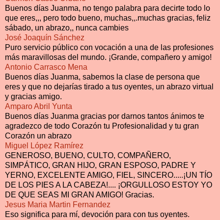
Buenos días Juanma, no tengo palabra para decirte todo lo
que eres,,, pero todo bueno, muchas,,.muchas gracias, feliz
sábado, un abrazo,, nunca cambies
José Joaquín Sánchez
Puro servicio público con vocación a una de las profesiones
más maravillosas del mundo. ¡Grande, compañero y amigo!
Antonio Carrasco Mena
Buenos días Juanma, sabemos la clase de persona que
eres y que no dejarías tirado a tus oyentes, un abrazo virtual
y gracias amigo.
Amparo Abril Yunta
Buenos días Juanma gracias por darnos tantos ánimos te
agradezco de todo Corazón tu Profesionalidad y tu gran
Corazón un abrazo
Miguel López Ramírez
GENEROSO, BUENO, CULTO, COMPAÑERO,
SIMPÁTICO, GRAN HIJO, GRAN ESPOSO, PADRE Y
YERNO, EXCELENTE AMIGO, FIEL, SINCERO.....¡UN TÍO
DE LOS PIES A LA CABEZA!.... ¡ORGULLOSO ESTOY YO
DE QUE SEAS MI GRAN AMIGO! Gracias.
Jesus Maria Martin Fernandez
Eso significa para mí, devoción para con tus oyentes.